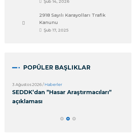
Şub 14, 2026
2918 Sayılı Karayolları Trafik
Kanunu
Şub 17, 2025
POPÜLER BAŞLIKLAR
3 Ağustos 2026
/
Haberler
27 
k
SEDDK’dan ”Hasar Araştırmacıları”
Alo
açıklaması
(O