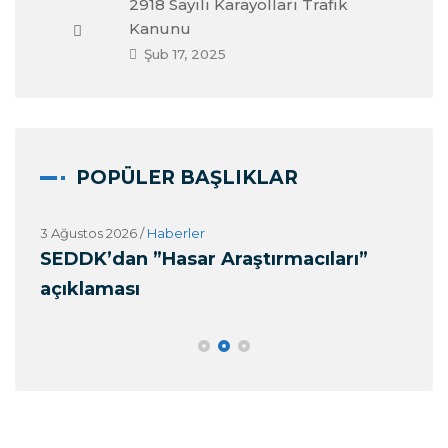
2918 Sayılı Karayolları Trafik
Kanunu
Şub 17, 2025
POPÜLER BAŞLIKLAR
3 Ağustos 2026
/
Haberler
27 
k
SEDDK’dan ”Hasar Araştırmacıları”
Alo
açıklaması
(O