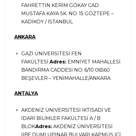
FAHRETTİN KERİM GÖKAY CAD.
MUSTAFA KAYA SK. NO: 15 GÖZTEPE –
KADIKÖY / İSTANBUL
ANKARA
GAZİ ÜNİVERSİTESİ FEN
FAKÜLTESİ
Adres:
EMNİYET MAHALLESİ
BANDIRMA CADDESİ NO: 6/10 06560
BEŞEVLER – YENİMAHALLE/ANKARA
ANTALYA
AKDENİZ ÜNİVERSİTESİ İKTİSADİ VE
İDARİ BİLİMLER FAKÜLTESİ A / B
BLOK
Adres:
AKDENİZ ÜNİVERSİTESİ
İİBF DUMLUPINAR BULVARI KAPMÜS İÇİ