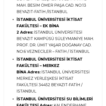
MAH. BESİM ÖMER PAŞA CAD. NO:13
BEYAZIT-FATİH /İSTANBUL
İSTANBUL ÜNİVERSİTESİ İKTİSAT
FAKÜLTESİ – EK BİNA
2
Adres:
İSTANBUL ÜNİVERSİTESİ
BEYAZIT KAMPÜSÜ SÜLEYMANİYE MAH.
PROF. DR. ÜMİT YAŞAR DOĞANAY CAD.
NO:6 VEZNECİLER – FATİH / İSTANBUL
İSTANBUL ÜNİVERSİTESİ İKTİSAT
FAKÜLTESİ – MERKEZ
BİNA
Adres:
İSTANBUL ÜNİVERSİTESİ
MERKEZ YERLEŞKESİ İKTİSAT
FAKÜLTESİ 34452 BEYAZIT-FATİH /
İSTANBUL
İSTANBUL ÜNİVERSİTESİ SU BİLİMLERİ
FAKÜLTESİ
Adres:
KALENDERHANE