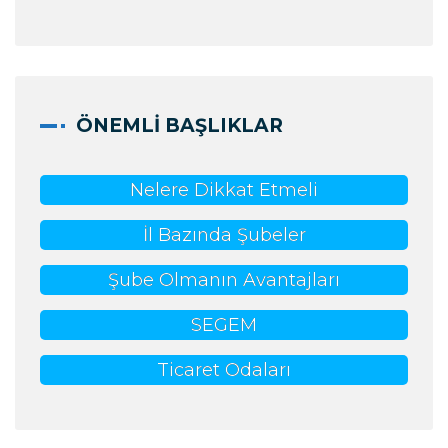
ÖNEMLI BAŞLIKLAR
Nelere Dikkat Etmeli
İl Bazında Şubeler
Şube Olmanın Avantajları
SEGEM
Ticaret Odaları