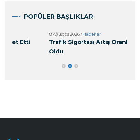
POPÜLER BAŞLIKLAR
8 Ağustos 2026
/
Haberler
8 Ağ
Trafik Sigortası Artış Oranları Belli
Si
Oldu
Ba