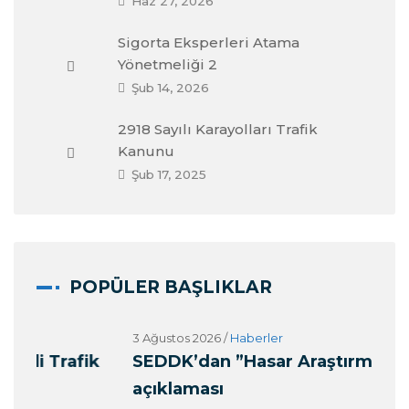
Haz 27, 2026
Sigorta Eksperleri Atama
Yönetmeliği 2
Şub 14, 2026
2918 Sayılı Karayolları Trafik
Kanunu
Şub 17, 2025
POPÜLER BAŞLIKLAR
3 Ağustos 2026
/
Haberler
27 
k
SEDDK’dan ”Hasar Araştırmacıları”
Alo
açıklaması
(O