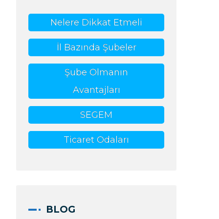
Nelere Dikkat Etmeli
İl Bazında Şubeler
Şube Olmanın
Avantajları
SEGEM
Ticaret Odaları
BLOG