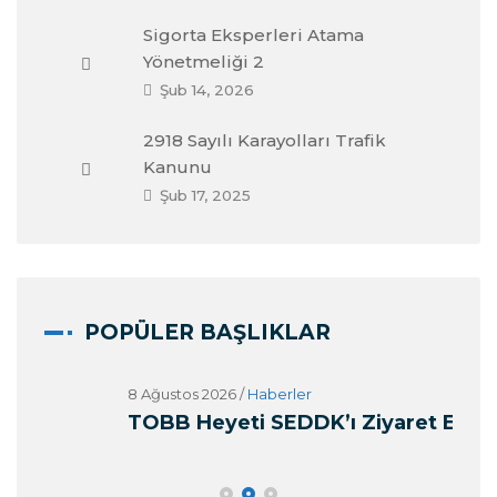
Sigorta Eksperleri Atama
Yönetmeliği 2
Şub 14, 2026
2918 Sayılı Karayolları Trafik
Kanunu
Şub 17, 2025
POPÜLER BAŞLIKLAR
8 Ağustos 2026
/
Haberler
8 Ağ
TOBB Heyeti SEDDK’ı Ziyaret Etti
Tra
Ol