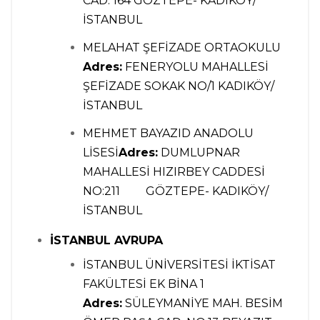
CAD. 164 GÖZTEPE- KADIKÖY/
İSTANBUL
MELAHAT ŞEFİZADE ORTAOKULU
Adres:
FENERYOLU MAHALLESİ
ŞEFİZADE SOKAK NO/1 KADIKÖY/
İSTANBUL
MEHMET BAYAZID ANADOLU
LİSESİ
Adres:
DUMLUPNAR
MAHALLESİ HIZIRBEY CADDESİ
NO:211 GÖZTEPE- KADIKÖY/
İSTANBUL
İSTANBUL AVRUPA
İSTANBUL ÜNİVERSİTESİ İKTİSAT
FAKÜLTESİ EK BİNA 1
Adres:
SÜLEYMANİYE MAH. BESİM