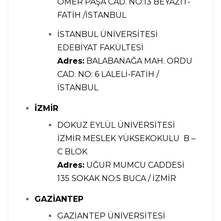
ÖMER PAŞA CAD. NO:13 BEYAZIT-
FATİH /İSTANBUL
İSTANBUL ÜNİVERSİTESİ
EDEBİYAT FAKÜLTESİ
Adres:
BALABANAĞA MAH. ORDU
CAD. NO: 6 LALELİ-FATİH /
İSTANBUL
İZMİR
DOKUZ EYLÜL ÜNİVERSİTESİ
İZMİR MESLEK YÜKSEKOKULU B –
C BLOK
Adres:
UĞUR MUMCU CADDESİ
135 SOKAK NO:5 BUCA / İZMİR
GAZİANTEP
GAZİANTEP ÜNİVERSİTESİ