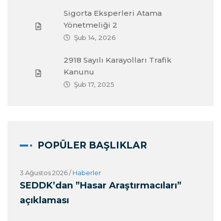
Sigorta Eksperleri Atama
Yönetmeliği 2
Şub 14, 2026
2918 Sayılı Karayolları Trafik
Kanunu
Şub 17, 2025
POPÜLER BAŞLIKLAR
3 Ağustos 2026
/
Haberler
27 
k
SEDDK’dan ”Hasar Araştırmacıları”
Alo
açıklaması
(O