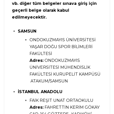
vb. diğer tüm belgeler sınava giriş için
geçerli belge olarak kabul
edilmeyecektir.
SAMSUN
ONDOKUZMAYIS ÜNİVERSİTESİ
YAŞAR DOĞU SPOR BİLİMLERİ
FAKÜLTESİ
Adres:
ONDOKUZMAYIS
ÜNİVERSİTESİ MÜHENDİSLİK
FAKÜLTESİ KURUPELİT KAMPÜSÜ
ATAKUM/SAMSUN
İSTANBUL ANADOLU
FAİK REŞİT UNAT ORTAOKULU
Adres:
FAHRETTİN KERİM GÖKAY