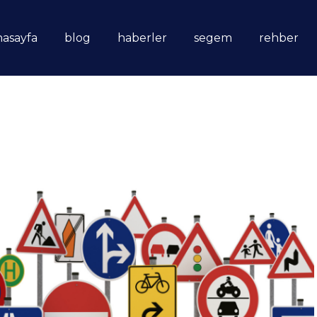
nasayfa
blog
haberler
segem
rehber