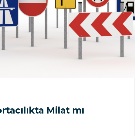
tacılıkta Milat mı