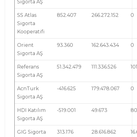
Sigorta AŞ
SS Atlas
852.407
266.272.152
0
Sigorta
Kooperatifi
Orient
93.360
162.643.434
0
Sigorta AŞ
Referans
51.342.479
111.336.526
10
Sigorta AŞ
AcnTurk
-416.625
179.478.067
0
Sigorta AŞ
HDI Katılım
-519.001
49.673
80
Sigorta AŞ
GIG Sigorta
313.176
28.616.862
16