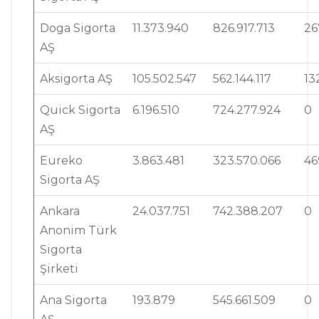
Doga Sigorta
11.373.940
826.917.713
26
AŞ
Aksigorta AŞ
105.502.547
562.144.117
13
Quick Sigorta
6.196.510
724.277.924
0
AŞ
Eureko
3.863.481
323.570.066
46
Sigorta AŞ
Ankara
24.037.751
742.388.207
0
Anonim Türk
Sigorta
Şirketi
Ana Sigorta
193.879
545.661.509
0