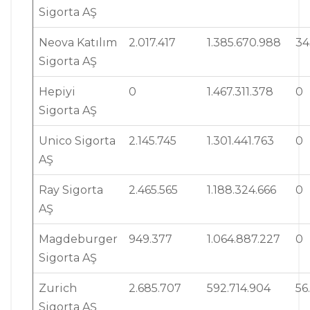
Sigorta AŞ
Neova Katılım
2.017.417
1.385.670.988
34
Sigorta AŞ
Hepiyi
0
1.467.311.378
0
Sigorta AŞ
Unico Sigorta
2.145.745
1.301.441.763
0
AŞ
Ray Sigorta
2.465.565
1.188.324.666
0
AŞ
Magdeburger
949.377
1.064.887.227
0
Sigorta AŞ
Zurich
2.685.707
592.714.904
56
Sigorta AŞ