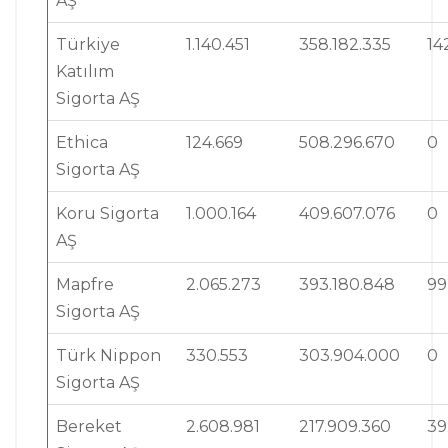
AŞ
Türkiye
1.140.451
358.182.335
14
Katılım
Sigorta AŞ
Ethica
124.669
508.296.670
0
Sigorta AŞ
Koru Sigorta
1.000.164
409.607.076
0
AŞ
Mapfre
2.065.273
393.180.848
99
Sigorta AŞ
Türk Nippon
330.553
303.904.000
0
Sigorta AŞ
Bereket
2.608.981
217.909.360
39