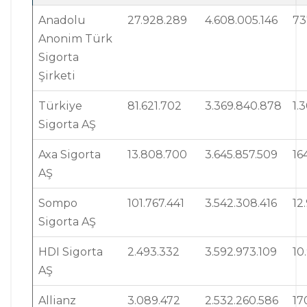
Anadolu
27.928.289
4.608.005.146
73
Anonim Türk
Sigorta
Şirketi
Türkiye
81.621.702
3.369.840.878
1.
Sigorta AŞ
Axa Sigorta
13.808.700
3.645.857.509
16
AŞ
Sompo
101.767.441
3.542.308.416
12
Sigorta AŞ
HDI Sigorta
2.493.332
3.592.973.109
10
AŞ
Allianz
3.089.472
2.532.260.586
17