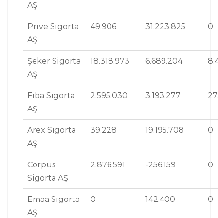
AŞ
Prive Sigorta
49.906
31.223.825
0
AŞ
Şeker Sigorta
18.318.973
6.689.204
8.
AŞ
Fiba Sigorta
2.595.030
3.193.277
27
AŞ
Arex Sigorta
39.228
19.195.708
0
AŞ
Corpus
2.876.591
-256.159
0
Sigorta AŞ
Emaa Sigorta
0
142.400
0
AŞ