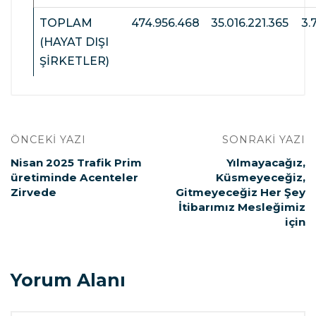
TOPLAM
474.956.468
35.016.221.365
3.
(HAYAT DIŞI
ŞİRKETLER)
ÖNCEKI YAZI
SONRAKI YAZI
Nisan 2025 Trafik Prim
Yılmayacağız,
üretiminde Acenteler
Küsmeyeceğiz,
Zirvede
Gitmeyeceğiz Her Şey
İtibarımız Mesleğimiz
için
Yorum Alanı