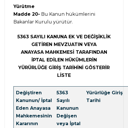
Yürütme
Madde 20-
Bu Kanun hükümlerini
Bakanlar Kurulu yürütür.
5363 SAYILI KANUNA EK VE DEĞİŞİKLİK
GETİREN MEVZUATIN VEYA
ANAYASA MAHKEMESİ TARAFINDAN
İPTAL EDİLEN HÜKÜMLERİN
YÜRÜRLÜĞE GİRİŞ TARİHİNİ GÖSTERİR
LİSTE
Değiştiren
5363
Yürürlüğe Giriş
Kanunun/ İptal
Sayılı
Tarihi
Eden Anayasa
Kanunun
Mahkemesinin
Değişen
Kararının
veya İptal